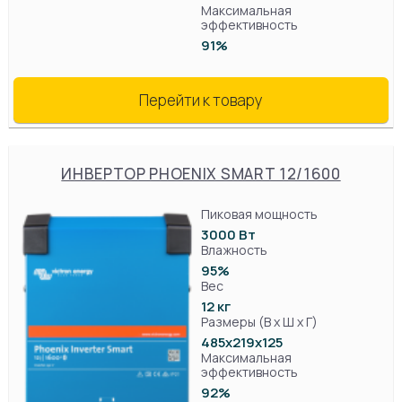
Максимальная
эффективность
91%
Перейти к товару
ИНВЕРТОР PHOENIX SMART 12/1600
Пиковая мощность
3000 Вт
Влажность
95%
Вес
12 кг
Размеры (В х Ш х Г)
485х219x125
Максимальная
эффективность
92%