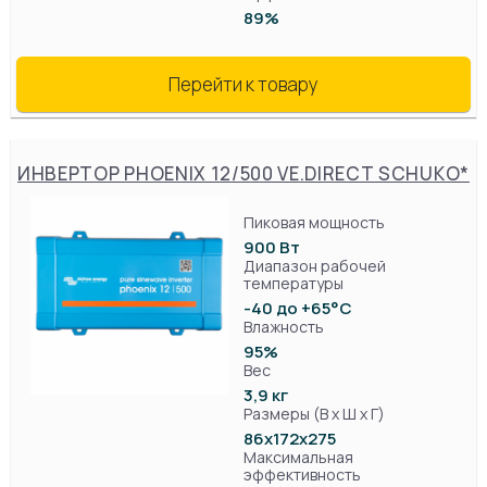
89%
Перейти к товару
ИНВЕРТОР PHOENIX 12/500 VE.DIRECT SCHUKO*
Пиковая мощность
900 Вт
Диапазон рабочей
температуры
-40 до +65°C
Влажность
95%
Вес
3,9 кг
Размеры (В х Ш х Г)
86x172x275
Максимальная
эффективность