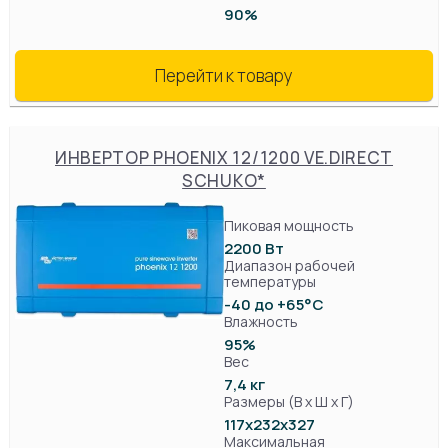
90%
Перейти к товару
ИНВЕРТОР PHOENIX 12/1200 VE.DIRECT
SCHUKO*
Пиковая мощность
2200 Вт
Диапазон рабочей
температуры
-40 до +65°C
Влажность
95%
Вес
7,4 кг
Размеры (В х Ш х Г)
117x232х327
Максимальная