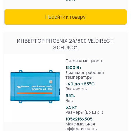
Перейти к товару
ИНВЕРТОР PHOENIX 24/800 VE.DIRECT
SCHUKO*
Пиковая мощность
1500 Вт
Диапазон рабочей
температуры
-40 до +65°C
Влажность
95%
Вес
5,5 кг
Размеры (В х Ш х Г)
105x216х305
Максимальная
эффективность