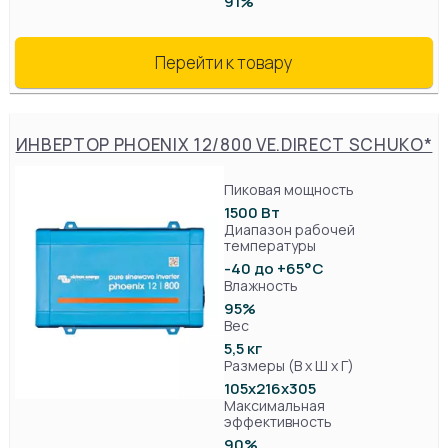
91%
Перейти к товару
ИНВЕРТОР PHOENIX 12/800 VE.DIRECT SCHUKO*
Пиковая мощность
1500 Вт
Диапазон рабочей
температуры
-40 до +65°C
Влажность
95%
Вес
5,5 кг
Размеры (В х Ш х Г)
105x216х305
Максимальная
эффективность
90%