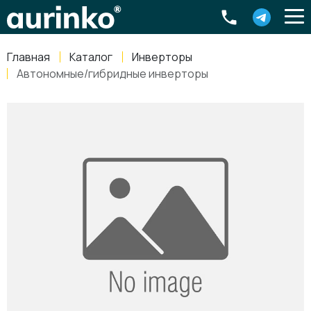
Aurinko
Россия
,
Свердловская область
,
620016
,
Екатеринбург
,
ул
info@aurinkos.com
Главная
Каталог
Инверторы
8-800-770-79-40
Автономные/гибридные инверторы