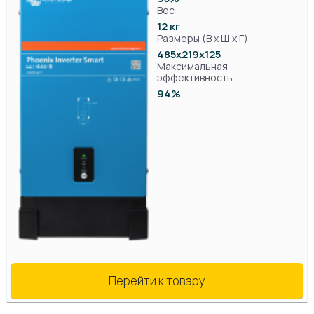
Вес
12 кг
Размеры (В х Ш х Г)
485х219x125
Максимальная
эффективность
94%
Перейти к товару