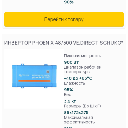
90%
Перейти к товару
ИНВЕРТОР PHOENIX 48/500 VE.DIRECT SCHUKO*
Пиковая мощность
900 Вт
Диапазон рабочей
температуры
-40 до +65°C
Влажность
95%
Вес
3,9 кг
Размеры (В х Ш х Г)
86x172x275
Максимальная
эффективность