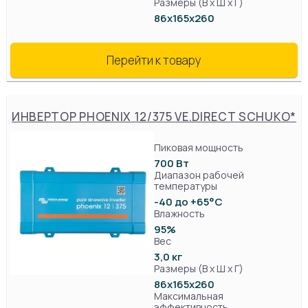
Размеры (В х Ш х Г)
86x165x260
Перейти к товару
ИНВЕРТОР PHOENIX 12/375 VE.DIRECT SCHUKO*
Пиковая мощность
700 Вт
Диапазон рабочей
температуры
-40 до +65°C
Влажность
95%
Вес
3,0 кг
Размеры (В х Ш х Г)
86x165x260
Максимальная
эффективность