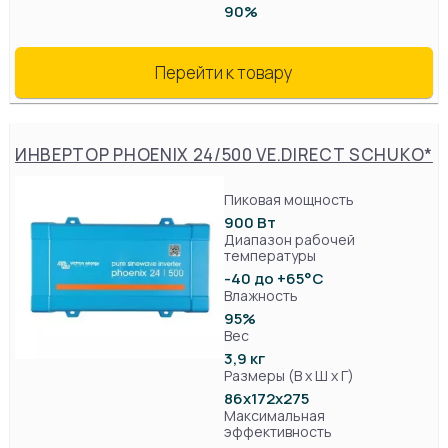
90%
Перейти к товару
ИНВЕРТОР PHOENIX 24/500 VE.DIRECT SCHUKO*
Пиковая мощность
900 Вт
Диапазон рабочей
температуры
-40 до +65°C
Влажность
95%
Вес
3,9 кг
Размеры (В х Ш х Г)
86x172x275
Максимальная
эффективность