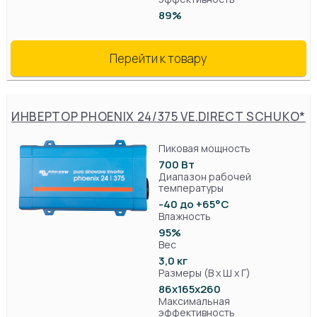
89%
Перейти к товару
ИНВЕРТОР PHOENIX 24/375 VE.DIRECT SCHUKO*
Пиковая мощность
700 Вт
Диапазон рабочей
температуры
-40 до +65°C
Влажность
95%
Вес
3,0 кг
Размеры (В х Ш х Г)
86x165x260
Максимальная
эффективность