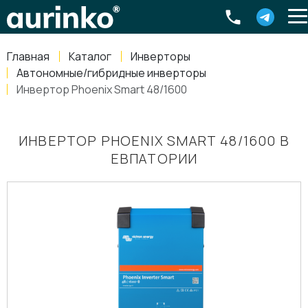
Aurinko
Россия
,
Свердловская область
,
620016
,
Екатеринбург
,
ул
info@aurinkos.com
Главная
Каталог
Инверторы
8-800-770-79-40
Автономные/гибридные инверторы
Инвертор Phoenix Smart 48/1600
ИНВЕРТОР PHOENIX SMART 48/1600 В
ЕВПАТОРИИ