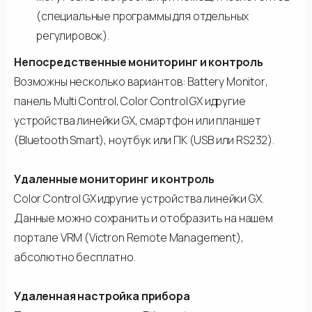
(специальные программы для отдельных
регулировок).
Непосредственные мониторинг и контроль
Возможны несколько вариантов: Battery Monitor,
панель Multi Control, Color Control GX идругие
устройства линейки GX, смартфон или планшет
(Bluetooth Smart), ноутбук или ПК (USB или RS232).
Удаленные мониторинг и контроль
Color Control GX идругие устройства линейки GX.
Данные можно сохранить и отобразить на нашем
портале VRM (Victron Remote Management),
абсолютно бесплатно.
Удаленная настройка прибора