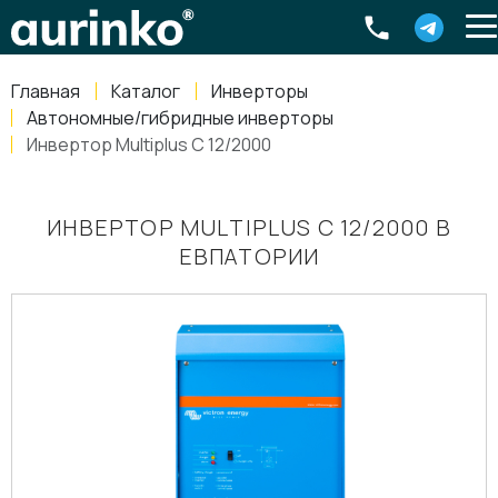
Aurinko
Россия
,
Свердловская область
,
620016
,
Екатеринбург
,
ул
info@aurinkos.com
Главная
Каталог
Инверторы
8-800-770-79-40
Автономные/гибридные инверторы
Инвертор Multiplus C 12/2000
ИНВЕРТОР MULTIPLUS C 12/2000 В
ЕВПАТОРИИ