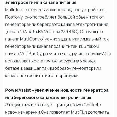
электросети или канала питания
MultiPlus - это очень мощное зарядное устройство.
Поэтому, оно потребляет большой объем тока от
генератора или берегового канала электропитания
(около 10 А на 5 кВА Multi при 230 В AC). С помощью
панели Multi Control можно задать максимальный ток
генератора или канала подачи питания. В таком
случае MultiPlus будет учитывать другие нагрузки AC и
использовать остаточные ресурсы для заряда
батареи, защищая таким образом генератор или
канал электропитания от перегрузки.
PowerAssist – увеличение мощности генератора
или берегового канала электропитания
Эта функция использует принцип PowerControl в
новом измерении. Она позволяет MultiPlus дополнять