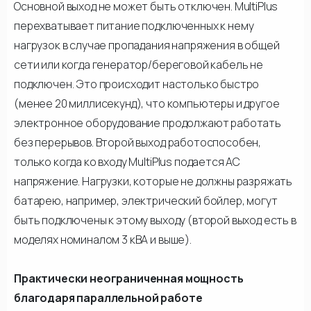
Основной выход не может быть отключен. MultiPlus
перехватывает питание подключенных к нему
нагрузок в случае пропадания напряжения в общей
сети или когда генератор/береговой кабель не
подключен. Это происходит настолько быстро
(менее 20 миллисекунд), что компьютеры и другое
электронное оборудование продолжают работать
без перерывов. Второй выход работоспособен,
только когда ко входу MultiPlus подается АС
напряжение. Нагрузки, которые не должны разряжать
батарею, например, электрический бойлер, могут
быть подключены к этому выходу (второй выход есть в
моделях номиналом 3 кВА и выше).
Практически неограниченная мощность
благодаря параллельной работе