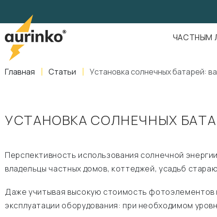
Aurinko
Россия
,
Свердловская область
,
620016
,
Екатеринбург
,
ул
info@aurinkos.com
ЧАСТНЫМ 
8-800-770-79-40
Главная
Статьи
Установка солнечных батарей: в
УСТАНОВКА СОЛНЕЧНЫХ БАТА
Перспективность использования солнечной энергии 
владельцы частных домов, коттеджей, усадьб стар
Даже учитывая высокую стоимость фотоэлементов и
эксплуатации оборудования: при необходимом уровн