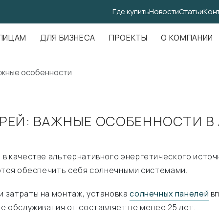
Где купить
Новости
Статьи
Кон
.Амундсена, д. 107, оф. 707
ЛИЦАМ
ДЛЯ БИЗНЕСА
ПРОЕКТЫ
О КОМПАНИИ
ажные особенности
РЕЙ: ВАЖНЫЕ ОСОБЕННОСТИ В
в качестве альтернативного энергетического источни
аются обеспечить себя солнечными системами.
 затраты на монтаж, установка
солнечных панелей
вп
е обслуживания он составляет не менее 25 лет.