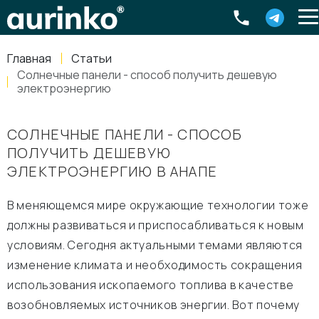
Aurinko
Россия
,
Свердловская область
,
620016
,
Екатеринбург
,
ул
info@aurinkos.com
Главная
Статьи
8-800-770-79-40
Солнечные панели - способ получить дешевую
электроэнергию
СОЛНЕЧНЫЕ ПАНЕЛИ - СПОСОБ
ПОЛУЧИТЬ ДЕШЕВУЮ
ЭЛЕКТРОЭНЕРГИЮ В АНАПЕ
В меняющемся мире окружающие технологии тоже
должны развиваться и приспосабливаться к новым
условиям. Сегодня актуальными темами являются
изменение климата и необходимость сокращения
использования ископаемого топлива в качестве
возобновляемых источников энергии. Вот почему