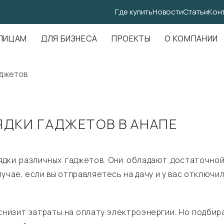
Где купить
Новости
Статьи
Кон
.Амундсена, д. 107, оф. 707
ЛИЦАМ
ДЛЯ БИЗНЕСА
ПРОЕКТЫ
О КОМПАНИИ
аджетов
ЯДКИ ГАДЖЕТОВ В АНАПЕ
ядки различных гаджетов. Они обладают достаточной
лучае, если вы отправляетесь на дачу и у вас отключ
 снизит затраты на оплату электроэнергии. Но подби