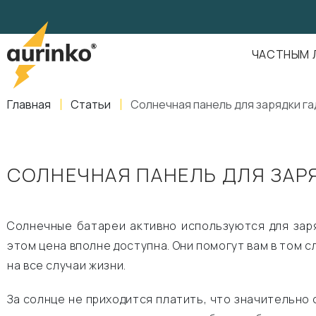
Aurinko
Россия
,
Свердловская область
,
620016
,
Екатеринбург
,
ул
info@aurinkos.com
ЧАСТНЫМ 
8-800-770-79-40
Главная
Статьи
Солнечная панель для зарядки г
СОЛНЕЧНАЯ ПАНЕЛЬ ДЛЯ ЗАР
Солнечные батареи активно используются для зар
этом цена вполне доступна. Они помогут вам в том с
на все случаи жизни.
За солнце не приходится платить, что значительно