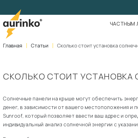
Aurinko
Россия
,
Свердловская область
,
620016
,
Екатеринбург
,
ул
info@aurinkos.com
ЧАСТНЫМ 
8-800-770-79-40
Главная
Статьи
Сколько стоит установка солнеч
СКОЛЬКО СТОИТ УСТАНОВКА 
Солнечные панели на крыше могут обеспечить энерг
денег, в зависимости от вашего местоположения и 
Sunroof, который позволяет ввести ваш адрес и опр
индивидуальный анализ солнечной энергии с указан