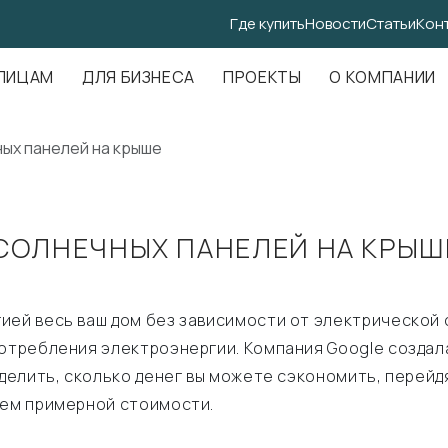
Где купить
Новости
Статьи
Кон
.Амундсена, д. 107, оф. 707
ЛИЦАМ
ДЛЯ БИЗНЕСА
ПРОЕКТЫ
О КОМПАНИИ
ных панелей на крыше
СОЛНЕЧНЫХ ПАНЕЛЕЙ НА КРЫШЕ
ией весь ваш дом без зависимости от электрической
потребления электроэнергии. Компания Google создал
еделить, сколько денег вы можете сэкономить, перейд
ием примерной стоимости.