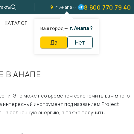
8 800 770 79 40
такты
г. Анапа
КАТАЛОГ
г. Анапа ?
Ваш город —
Да
Нет
 В АНАПЕ
 сети. Это может со временем сэкономить вам много
а интересный инструмент под названием Project
я на солнечную энергию, а также получить