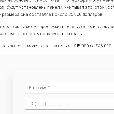
и на основе стоимости/ватт. Эти цифры могут менят
/как будут установлены панели. Учитывая это, стоимо
о размера она составляет около 25 000 долларов.
лей, крыши могут прослужить очень долго, и вы окупит
ьготам, также могут оправдать затраты.
 на крыше вы можете потратить от $15 000 до $45 000.