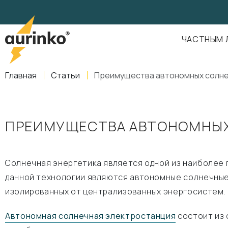
Aurinko
Россия
,
Свердловская область
,
620016
,
Екатеринбург
,
ул
info@aurinkos.com
ЧАСТНЫМ 
8-800-770-79-40
Главная
Статьи
Преимущества автономных солне
ПРЕИМУЩЕСТВА АВТОНОМНЫХ
Солнечная энергетика является одной из наиболее 
данной технологии являются автономные солнечные
изолированных от централизованных энергосистем.
Автономная солнечная электростанция
состоит из 