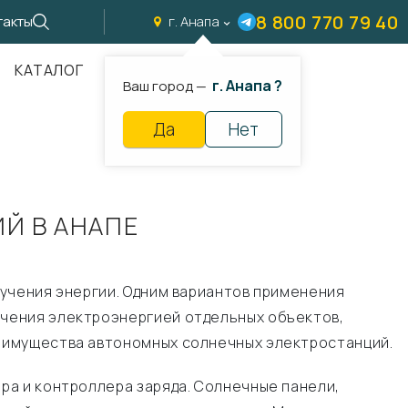
8 800 770 79 40
такты
г. Анапа
КАТАЛОГ
г. Анапа ?
Ваш город —
Да
Нет
Й В АНАПЕ
учения энергии. Одним вариантов применения
чения электроэнергией отдельных объектов,
еимущества автономных солнечных электростанций.
ра и контроллера заряда. Солнечные панели,