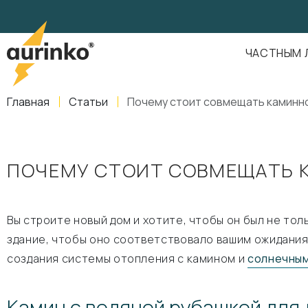
Aurinko
Россия
,
Свердловская область
,
620016
,
Екатеринбург
,
ул
info@aurinkos.com
ЧАСТНЫМ 
8-800-770-79-40
Главная
Статьи
Почему стоит совмещать каминн
ПОЧЕМУ СТОИТ СОВМЕЩАТЬ К
Вы строите новый дом и хотите, чтобы он был не то
здание, чтобы оно соответствовало вашим ожидани
создания системы отопления с камином и
солнечны
Камин с водяной рубашкой для