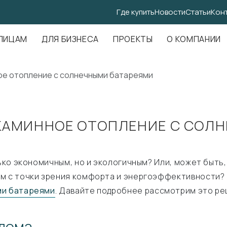
Где купить
Новости
Статьи
Кон
.Амундсена, д. 107, оф. 707
ЛИЦАМ
ДЛЯ БИЗНЕСА
ПРОЕКТЫ
О КОМПАНИИ
ое отопление с солнечными батареями
АМИННОЕ ОТОПЛЕНИЕ С СОЛН
лько экономичным, но и экологичным? Или, может быт
ям с точки зрения комфорта и энергоэффективности?
ми батареями
. Давайте подробнее рассмотрим это ре
 дома