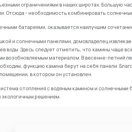
езными ограничениями в наших широтах. Большую час
ии. Отсюда - необходимость комбинировать солнечны
ечными батареями, оказывается наилучшим сочетание
шкой и солнечными панелями, домовладелец извлекает
ев воды. Здесь следует отметить, что камины чаще вс
ым возобновляемым материалом. В весенне-летний пер
обходим, функцию камина берут на себя панели. Благ
 помещении, в котором он установлен.
я система отопления с водяным камином и солнечными
 и экологичным решением.