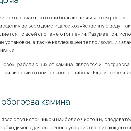
инов означает, что они больше не являются роскош
ещения во всем доме и даже хозяйственную воду. Так
еляется по всей системе отопления. Разумеется, исп
ей установки, а также надлежащей теплоизоляции здан
тивные.
овок, работающих от камина, является интегрирован
я при питании отопительного прибора. Еще интересна
 обогрева камина
 являются источником наиболее чистой и, следовате
еобходимого для основного устройства, питающего си