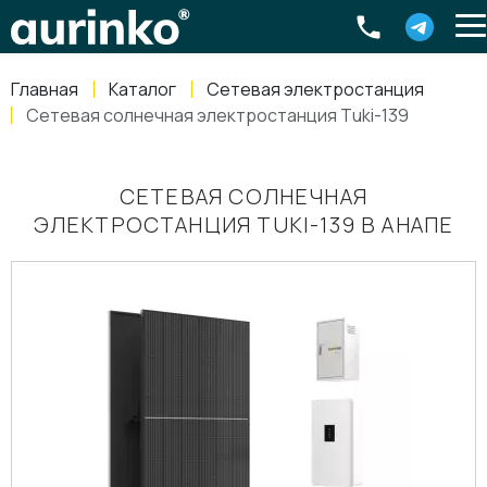
Aurinko
Россия
,
Свердловская область
,
620016
,
Екатеринбург
,
ул
info@aurinkos.com
Главная
Каталог
Сетевая электростанция
8-800-770-79-40
Сетевая солнечная электростанция Tuki-139
СЕТЕВАЯ СОЛНЕЧНАЯ
ЭЛЕКТРОСТАНЦИЯ TUKI-139 В АНАПЕ