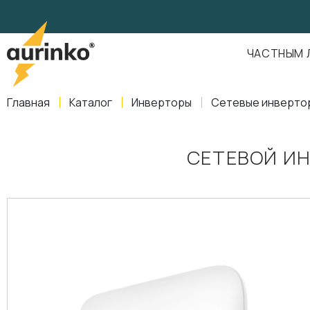
Aurinko
Россия
,
Свердловская область
,
620016
,
Екатеринбург
,
ул
info@aurinkos.com
ЧАСТНЫМ 
8-800-770-79-40
Главная
Каталог
Инверторы
Сетевые инверто
СЕТЕВОЙ ИН