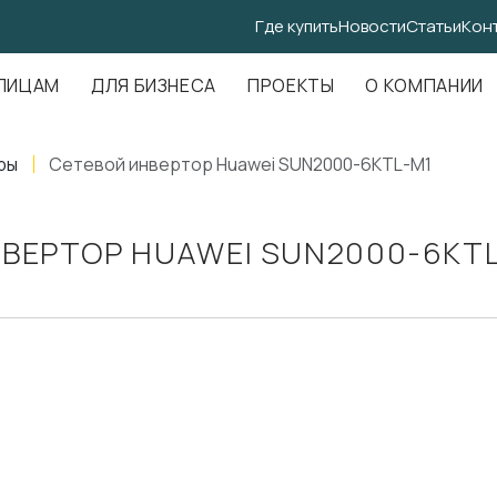
Где купить
Новости
Статьи
Кон
.Амундсена, д. 107, оф. 707
ЛИЦАМ
ДЛЯ БИЗНЕСА
ПРОЕКТЫ
О КОМПАНИИ
ры
Сетевой инвертор Huawei SUN2000-6KTL-M1
ВЕРТОР HUAWEI SUN2000-6KTL