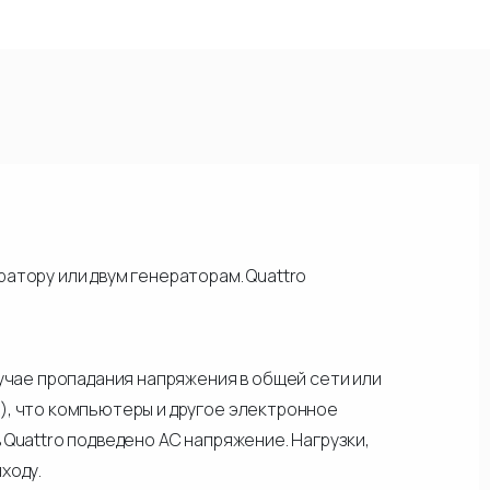
атору или двум генераторам. Quattro
лучае пропадания напряжения в общей сети или
), что компьютеры и другое электронное
Quattro подведено АС напряжение. Нагрузки,
ходу.