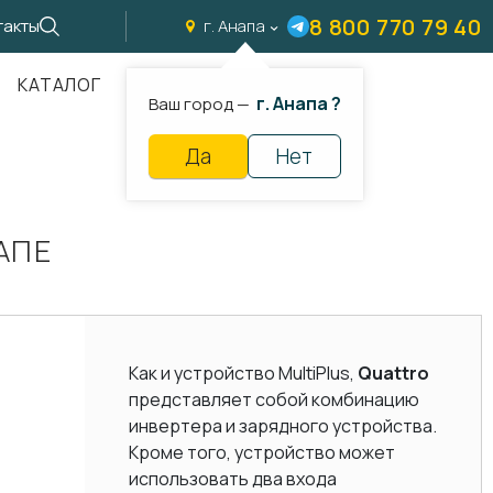
8 800 770 79 40
такты
г. Анапа
КАТАЛОГ
г. Анапа ?
Ваш город —
Да
Нет
АПЕ
Как и устройство MultiPlus,
Quattro
представляет собой комбинацию
инвертера и зарядного устройства.
Кроме того, устройство может
использовать два входа