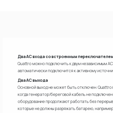
Два АС входа со встроенным переключателе
Quattro можно подключить к двум независимым АС
автоматически подключится к активному источни
Два АС выхода
Основной выход не может быть отключен. Quattro
когда генератор/береговой кабель не подключен
оборудование продолжают работать без перерывов
которые не должны разряжать батарею, например,