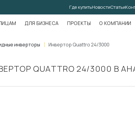
Где купить
Новости
Статьи
Кон
.Амундсена, д. 107, оф. 707
ЛИЦАМ
ДЛЯ БИЗНЕСА
ПРОЕКТЫ
О КОМПАНИИ
идные инверторы
Инвертор Quattro 24/3000
ВЕРТОР QUATTRO 24/3000 В АН