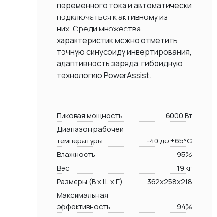
переменного тока и автоматически
подключаться к активному из
них. Среди множества
характеристик можно отметить
точную синусоиду инвертирования,
адаптивность заряда, гибридную
технологию PowerAssist.
Пиковая мощность
6000 Вт
Диапазон рабочей
температуры
-40 до +65°C
Влажность
95%
Вес
19 кг
Размеры (В х Ш х Г)
362x258x218
Максимальная
эффективность
94%