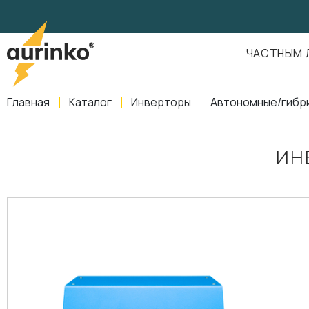
Aurinko
Россия
,
Свердловская область
,
620016
,
Екатеринбург
,
ул
info@aurinkos.com
ЧАСТНЫМ 
8-800-770-79-40
Главная
Каталог
Инверторы
Автономные/гибр
ИН