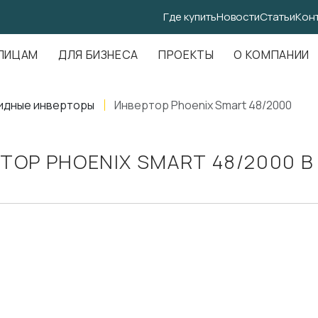
Где купить
Новости
Статьи
Кон
.Амундсена, д. 107, оф. 707
ЛИЦАМ
ДЛЯ БИЗНЕСА
ПРОЕКТЫ
О КОМПАНИИ
идные инверторы
Инвертор Phoenix Smart 48/2000
ТОР PHOENIX SMART 48/2000 В