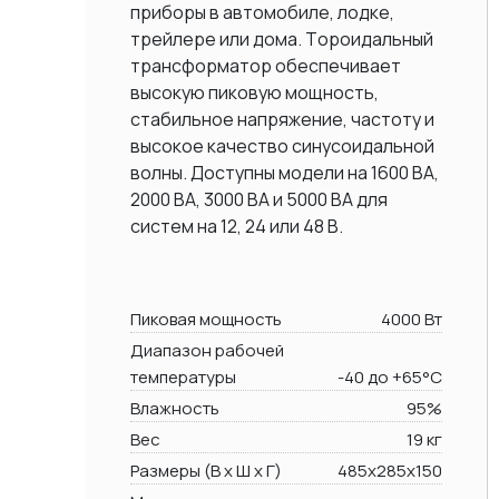
приборы в автомобиле, лодке,
трейлере или дома. Тороидальный
трансформатор обеспечивает
высокую пиковую мощность,
стабильное напряжение, частоту и
высокое качество синусоидальной
волны. Доступны модели на 1600 ВА,
2000 BA, 3000 BA и 5000 ВА для
систем на 12, 24 или 48 В.
Пиковая мощность
4000 Вт
Диапазон рабочей
температуры
-40 до +65°C
Влажность
95%
Вес
19 кг
Размеры (В х Ш х Г)
485x285x150