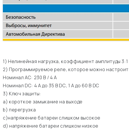
1) Нелинейная нагрузка, коэффициент амплитуды 3:1
2) Программируемое реле, которое можно настроить
Номинал АС: 230 В / 4 A
Номинал DC: 4 A до 35 В DC, 1 A до 60 В DC
3) Ключ защиты:
а) короткое замыкание на выходе
b) перегрузка
c)напряжение батареи слишком высокое
d) напряжение батареи слишком низкое