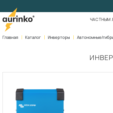
Aurinko
Россия
,
Свердловская область
,
620016
,
Екатеринбург
,
ул
info@aurinkos.com
ЧАСТНЫМ 
8-800-770-79-40
Главная
Каталог
Инверторы
Автономные/гибр
ИНВЕР