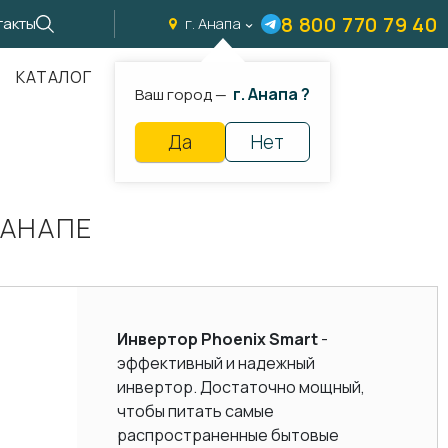
8 800 770 79 40
такты
г. Анапа
КАТАЛОГ
г. Анапа ?
Ваш город —
Да
Нет
 АНАПЕ
Инвертор Phoenix Smart
-
эффективный и надежный
инвертор. Достаточно мощный,
чтобы питать самые
распространенные бытовые