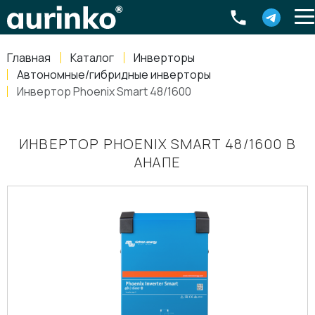
Aurinko
Россия
,
Свердловская область
,
620016
,
Екатеринбург
,
ул
info@aurinkos.com
Главная
Каталог
Инверторы
8-800-770-79-40
Автономные/гибридные инверторы
Инвертор Phoenix Smart 48/1600
ИНВЕРТОР PHOENIX SMART 48/1600 В
АНАПЕ