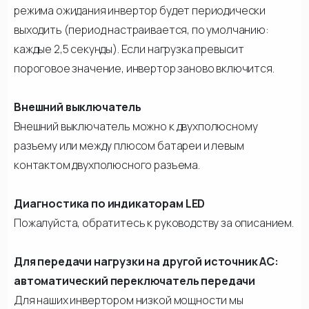
режима ожидания инвертор будет периодически
выходить (период настраивается, по умолчанию:
каждые 2,5 секунды). Если нагрузка превысит
пороговое значение, инвертор заново включится.
Внешний выключатель
Внешний выключатель можно к двухполюсному
разъему или между плюсом батареи и левым
контактом двухполюсного разъема.
Диагностика по индикаторам LED
Пожалуйста, обратитесь к руководству за описанием.
Для передачи нагрузки на другой источник АС:
автоматический переключатель передачи
Для наших инвертором низкой мощности мы