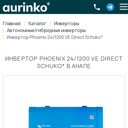
Aurinko
Россия
,
Свердловская область
,
620016
,
Екатеринбург
,
ул
info@aurinkos.com
Главная
Каталог
Инверторы
8-800-770-79-40
Автономные/гибридные инверторы
Инвертор Phoenix 24/1200 VE.Direct Schuko*
ИНВЕРТОР PHOENIX 24/1200 VE.DIRECT
SCHUKO* В АНАПЕ