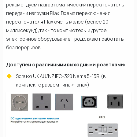
рекомендуем наш автоматический переключатель
передачи нагрузки Filax. Время переключения
переключателя Filax очень малое (менее 20
миллисекунд),так что компьютеры и другое
электронное оборудование продолжают работать
без перерывов.
Доступен с различными выходными розетками:
Schuko UK AU/NZ IEC-320 Nema 5-15R (в
комплекте разъем типа «папа»)