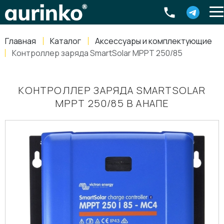
Aurinko
Россия
,
Свердловская область
,
620016
,
Екатеринбург
,
ул
info@aurinkos.com
Главная
Каталог
Аксессуары и комплектующие
8-800-770-79-40
Контроллер заряда SmartSolar MPPT 250/85
КОНТРОЛЛЕР ЗАРЯДА SMARTSOLAR
MPPT 250/85 В АНАПЕ