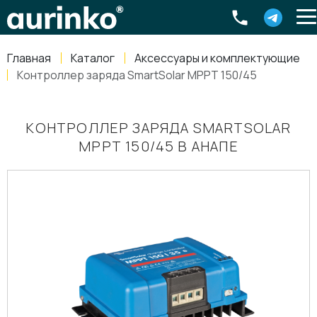
Aurinko
Россия
,
Свердловская область
,
620016
,
Екатеринбург
,
ул
info@aurinkos.com
Главная
Каталог
Аксессуары и комплектующие
8-800-770-79-40
Контроллер заряда SmartSolar MPPT 150/45
КОНТРОЛЛЕР ЗАРЯДА SMARTSOLAR
MPPT 150/45 В АНАПЕ