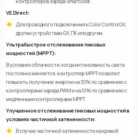
контроллеров заряда SmartSolar.
VE.Direct:
Для проводного подключения к Color Control GX,
другим устройствам GX, ПК или другим.
Ультрабыстрое отслеживание пиковых
мощностей (MPPT):
В условиях облачности, когда интенсивность света
постоянно меняется, контроллер МРРТ позволит
повысить получение энергии на 30% по сравнению с
контроллерами заряда PWM и на 10% по сравнению с
медленными контроллерами МРРТ.
Улучшенное отслеживание пиковых мощностей в
условиях частичной затененности:
В случае частичной затененности на кривой