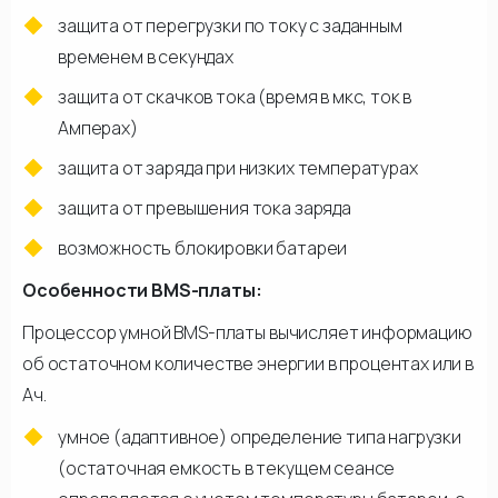
защита от перегрузки по току с заданным
временем в секундах
защита от скачков тока (время в мкс, ток в
Амперах)
защита от заряда при низких температурах
защита от превышения тока заряда
возможность блокировки батареи
Особенности BMS-платы:
Процессор умной BMS-платы вычисляет информацию
об остаточном количестве энергии в процентах или в
Ач.
умное (адаптивное) определение типа нагрузки
(остаточная емкость в текущем сеансе