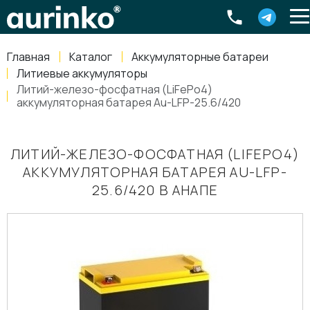
Aurinko
Россия
,
Свердловская область
,
620016
,
Екатеринбург
,
ул
info@aurinkos.com
Главная
Каталог
Аккумуляторные батареи
8-800-770-79-40
Литиевые аккумуляторы
Литий-железо-фосфатная (LiFePo4)
аккумуляторная батарея Au-LFP-25.6/420
ЛИТИЙ-ЖЕЛЕЗО-ФОСФАТНАЯ (LIFEPO4)
АККУМУЛЯТОРНАЯ БАТАРЕЯ AU-LFP-
25.6/420 В АНАПЕ