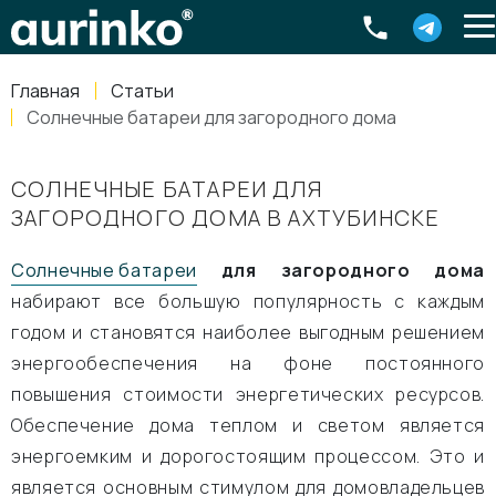
Aurinko
Россия
,
Свердловская область
,
620016
,
Екатеринбург
,
ул
info@aurinkos.com
Главная
Статьи
8-800-770-79-40
Солнечные батареи для загородного дома
СОЛНЕЧНЫЕ БАТАРЕИ ДЛЯ
ЗАГОРОДНОГО ДОМА В АХТУБИНСКЕ
Солнечные батареи
для загородного дома
набирают все большую популярность с каждым
годом и становятся наиболее выгодным решением
энергообеспечения на фоне постоянного
повышения стоимости энергетических ресурсов.
Обеспечение дома теплом и светом является
энергоемким и дорогостоящим процессом. Это и
является основным стимулом для домовладельцев