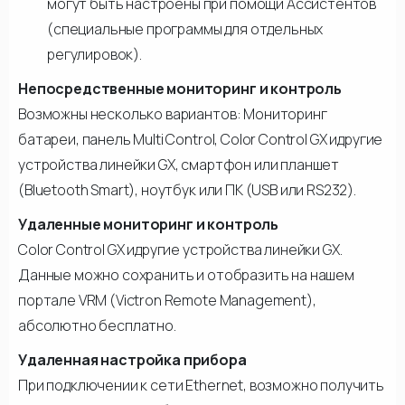
могут быть настроены при помощи Ассистентов
(специальные программы для отдельных
регулировок).
Непосредственные мониторинг и контроль
Возможны несколько вариантов: Мониторинг
батареи, панель Multi Control, Color Control GX идругие
устройства линейки GX, смартфон или планшет
(Bluetooth Smart), ноутбук или ПК (USB или RS232).
Удаленные мониторинг и контроль
Color Control GX идругие устройства линейки GX.
Данные можно сохранить и отобразить на нашем
портале VRM (Victron Remote Management),
абсолютно бесплатно.
Удаленная настройка прибора
При подключении к сети Ethernet, возможно получить