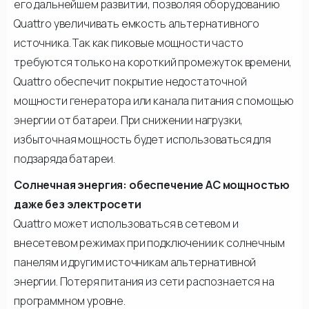
его дальнейшем развитии, позволяя оборудованию
Quattro увеличивать емкость альтернативного
источника. Так как пиковые мощности часто
требуются только на короткий промежуток времени,
Quattro обеспечит покрытие недостаточной
мощности генератора или канала питания с помощью
энергии от батареи. При снижении нагрузки,
избыточная мощность будет использоваться для
подзаряда батареи.
Солнечная энергия: обеспечение АС мощностью
даже без электросети
Quattro может использоваться в сетевом и
внесетевом режимах при подключении к солнечным
панелям и другим источникам альтернативной
энергии. Потеря питания из сети распознается на
программном уровне.