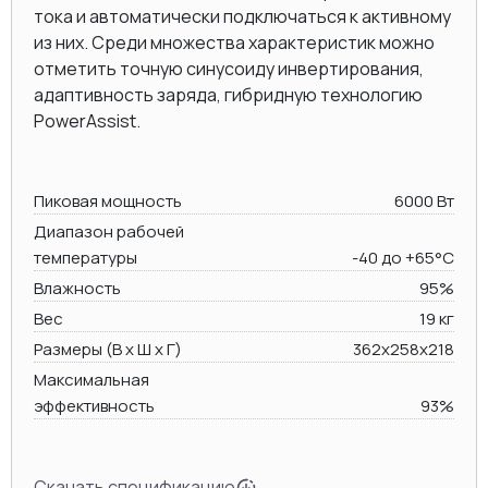
тока и автоматически подключаться к активному
из них. Среди множества характеристик можно
отметить точную синусоиду инвертирования,
адаптивность заряда, гибридную технологию
PowerAssist.
Пиковая мощность
6000 Вт
Диапазон рабочей
температуры
-40 до +65°C
Влажность
95%
Вес
19 кг
Размеры (В х Ш х Г)
362x258x218
Максимальная
эффективность
93%
Скачать спецификацию