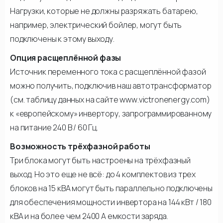
Нагрузки, которые не должны разряжать батарею,
например, электрический бойлер, могут быть
подключены к этому выходу.
Опция расщеплённой фазы
Источник переменного тока с расщеплённой фазой
можно получить, подключив наш автотрансформатор
(см. таблицу данных на сайте www.victronenergy.com)
к «европейскому» инвертору, запрограммированному
на питание 240 В / 60 Гц.
Возможность трёхфазной работы
Три блока могут быть настроены на трёхфазный
выход. Но это еще не всё: до 4 комплектов из трех
блоков на 15 кВА могут быть параллельно подключены
для обеспечения мощности инвертора на 144 кВт / 180
кВА и на более чем 2400 А емкости заряда.