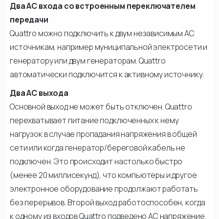
Два АС входа со встроенным переключателем
передачи
Quattro можно подключить к двум независимым АС
источникам, например муниципальной электросети и
генератору или двум генераторам. Quattro
автоматически подключится к активному источнику.
Два АС выхода
Основной выход не может быть отключен. Quattro
перехватывает питание подключенных к нему
нагрузок в случае пропадания напряжения в общей
сети или когда генератор/береговой кабель не
подключен. Это происходит настолько быстро
(менее 20 миллисекунд), что компьютеры и другое
электронное оборудование продолжают работать
без перерывов. Второй выход работоспособен, когда
к одному из входов Quattro подведено АС напряжение.