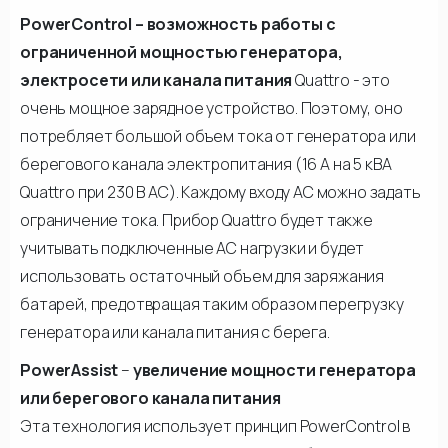
PowerControl – возможность работы с
ограниченной мощностью генератора,
электросети или канала питания
Quattro - это
очень мощное зарядное устройство. Поэтому, оно
потребляет большой объем тока от генератора или
берегового канала электропитания (16 А на 5 кВА
Quattro при 230 В AC). Каждому входу АС можно задать
ограничение тока. Прибор Quattro будет также
учитывать подключенные АС нагрузки и будет
использовать остаточный объем для заряжания
батарей, предотвращая таким образом перегрузку
генератора или канала питания с берега.
PowerAssist
–
увеличение мощности генератора
или берегового канала питания
Эта технология использует принцип PowerControl в