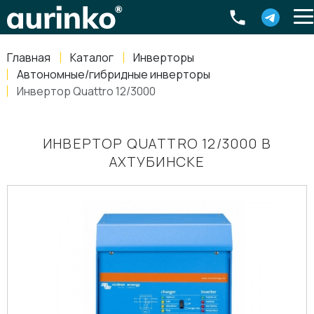
Aurinko
Россия
,
Свердловская область
,
620016
,
Екатеринбург
,
ул
info@aurinkos.com
Главная
Каталог
Инверторы
8-800-770-79-40
Автономные/гибридные инверторы
Инвертор Quattro 12/3000
ИНВЕРТОР QUATTRO 12/3000 В
АХТУБИНСКЕ