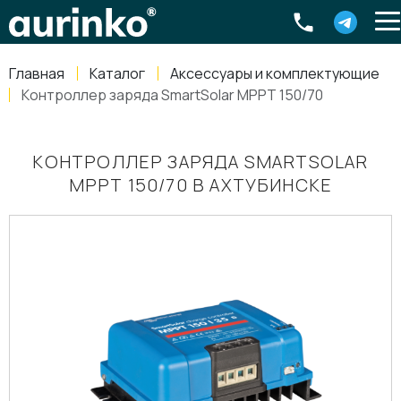
Aurinko
Россия
,
Свердловская область
,
620016
,
Екатеринбург
,
ул
info@aurinkos.com
Главная
Каталог
Аксессуары и комплектующие
8-800-770-79-40
Контроллер заряда SmartSolar MPPT 150/70
КОНТРОЛЛЕР ЗАРЯДА SMARTSOLAR
MPPT 150/70 В АХТУБИНСКЕ