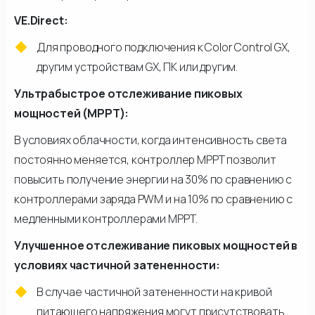
VE.Direct:
Для проводного подключения к Color Control GX,
другим устройствам GX, ПК или другим.
Ультрабыстрое отслеживание пиковых
мощностей (MPPT):
В условиях облачности, когда интенсивность света
постоянно меняется, контроллер МРРТ позволит
повысить получение энергии на 30% по сравнению с
контроллерами заряда PWM и на 10% по сравнению с
медленными контроллерами МРРТ.
Улучшенное отслеживание пиковых мощностей в
условиях частичной затененности:
В случае частичной затененности на кривой
питающего напряжения могут присутствовать