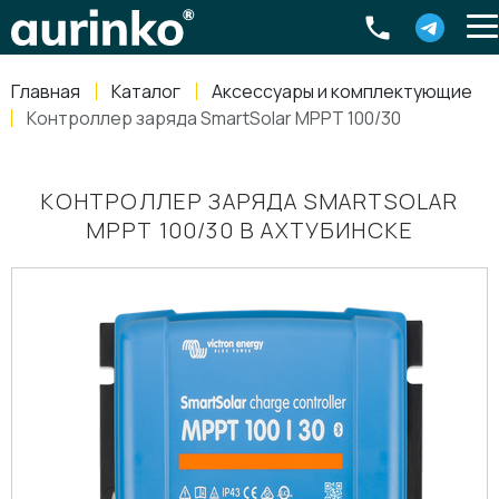
Aurinko
Россия
,
Свердловская область
,
620016
,
Екатеринбург
,
ул
info@aurinkos.com
Главная
Каталог
Аксессуары и комплектующие
8-800-770-79-40
Контроллер заряда SmartSolar MPPT 100/30
КОНТРОЛЛЕР ЗАРЯДА SMARTSOLAR
MPPT 100/30 В АХТУБИНСКЕ