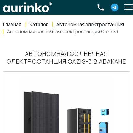
Aurinko
Россия
,
Свердловская область
,
620016
,
Екатеринбург
,
ул
info@aurinkos.com
Главная
Каталог
Автономная электростанция
8-800-770-79-40
Автономная солнечная электростанция Oazis-3
АВТОНОМНАЯ СОЛНЕЧНАЯ
ЭЛЕКТРОСТАНЦИЯ OAZIS-3 В АБАКАНЕ