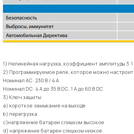
1) Нелинейная нагрузка, коэффициент амплитуды 3:1
2) Программируемое реле, которое можно настроить
Номинал АС: 230 В / 4 A
Номинал DC: 4 A до 35 В DC, 1 A до 60 В DC
3) Ключ защиты:
а) короткое замыкание на выходе
b) перегрузка
c)напряжение батареи слишком высокое
d) напряжение батареи слишком низкое