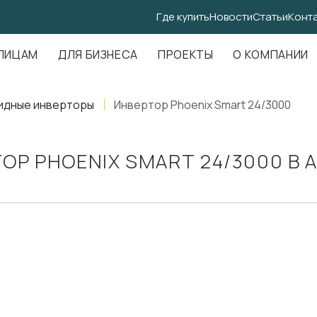
Где купить
Новости
Статьи
Конт
.Амундсена, д. 107, оф. 707
ЛИЦАМ
ДЛЯ БИЗНЕСА
ПРОЕКТЫ
О КОМПАНИИ
идные инверторы
Инвертор Phoenix Smart 24/3000
ОР PHOENIX SMART 24/3000 В 