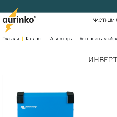
Aurinko
Россия
,
Свердловская область
,
620016
,
Екатеринбург
,
ул
info@aurinkos.com
ЧАСТНЫМ 
8-800-770-79-40
Главная
Каталог
Инверторы
Автономные/гибр
ИНВЕРТ