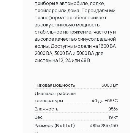
приборы в автомобиле, лодке,
трейлере или дома. Тороидальный
трансформатор обеспечивает
высокую пиковую мощность,
стабильное напряжение, частоту и
высокое качество синусоидальной
волны. Доступны модели на 1600 ВА,
2000 BA, 3000 BA и 5000 ВА для
систем на 12, 24 или 48 В.
Пиковая мощность
6000 Вт
Диапазон рабочей
температуры
-40 до +65°C
Влажность
95%
Вес
19 кг
Размеры (В х Ш х Г)
485x285x150