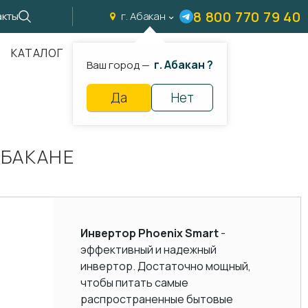
8 800 770 79 40
акты
г. Абакан
КАТАЛОГ
г. Абакан ?
Ваш город —
Да
Нет
АБАКАНЕ
Инвертор Phoenix Smart
-
эффективный и надежный
инвертор. Достаточно мощный,
чтобы питать самые
распространенные бытовые