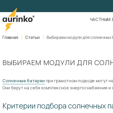
Aurinko
Россия
,
Свердловская область
,
620016
,
Екатеринбург
,
ул
info@aurinkos.com
ЧАСТНЫМ 
8-800-770-79-40
Главная
Статьи
Выбираем модули для солнечных
ВЫБИРАЕМ МОДУЛИ ДЛЯ СОЛН
Солнечные батареи
при грамотном подходе могут н
Они берут на себя комплексное энергоснабжение и 
Критерии подбора солнечных 