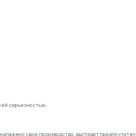
всей серьезностью.
 налажено свое производство, выглядит предпочтител