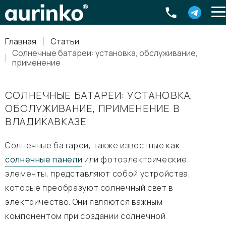
Aurinko
Россия
,
Свердловская область
,
620016
,
Екатеринбург
,
ул
info@aurinkos.com
Главная
Статьи
8-800-770-79-40
Солнечные батареи: установка, обслуживание,
применение
СОЛНЕЧНЫЕ БАТАРЕИ: УСТАНОВКА,
ОБСЛУЖИВАНИЕ, ПРИМЕНЕНИЕ В
ВЛАДИКАВКАЗЕ
Солнечные батареи, также известные как
солнечные панели
или фотоэлектрические
элементы, представляют собой устройства,
которые преобразуют солнечный свет в
электричество. Они являются важным
компонентом при создании солнечной