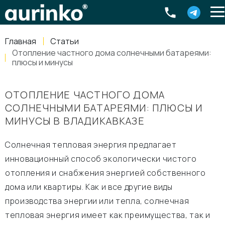
Aurinko
Россия
,
Свердловская область
,
620016
,
Екатеринбург
,
ул
info@aurinkos.com
Главная
Статьи
8-800-770-79-40
Отопление частного дома солнечными батареями:
плюсы и минусы
ОТОПЛЕНИЕ ЧАСТНОГО ДОМА
СОЛНЕЧНЫМИ БАТАРЕЯМИ: ПЛЮСЫ И
МИНУСЫ В ВЛАДИКАВКАЗЕ
Солнечная тепловая энергия предлагает
инновационный способ экологически чистого
отопления и снабжения энергией собственного
дома или квартиры. Как и все другие виды
производства энергии или тепла, солнечная
тепловая энергия имеет как преимущества, так и