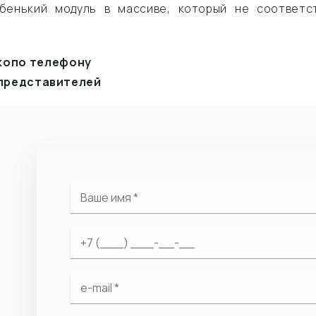
бенький модуль в массиве, который не соответст
ko
по телефону
х представителей