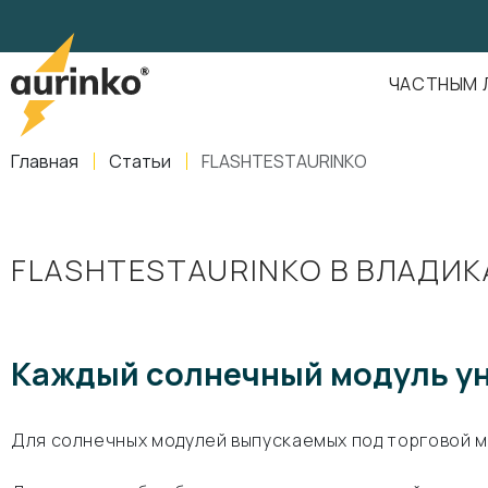
Aurinko
Россия
,
Свердловская область
,
620016
,
Екатеринбург
,
ул
info@aurinkos.com
ЧАСТНЫМ 
8-800-770-79-40
Главная
Статьи
FLASHTESTAURINKO
FLASHTESTAURINKO В ВЛАДИК
Каждый солнечный модуль ун
Для солнечных модулей выпускаемых под торговой ма