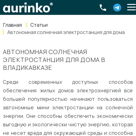
Aurinko
Россия
,
Свердловская область
,
620016
,
Екатеринбург
,
ул
info@aurinkos.com
Главная
Статьи
8-800-770-79-40
Автономная солнечная электростанция для дома
АВТОНОМНАЯ СОЛНЕЧНАЯ
ЭЛЕКТРОСТАНЦИЯ ДЛЯ ДОМА В
ВЛАДИКАВКАЗЕ
Среди современных доступных способов
обеспечения жилых домов электроэнергией все
большей популярностью начинают пользоваться
автономные мини электростанции на солнечной
энергии. Они способны обеспечить экономически
выгодную и экологически чистую энергию, которая
не несет вреда для окружающей среды и способна