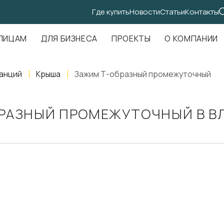
Где купить
Новости
Статьи
Контакты
.Амундсена, д. 107, оф. 707
ЛИЦАМ
ДЛЯ БИЗНЕСА
ПРОЕКТЫ
О КОМПАНИИ
анций
Крыша
Зажим Т-образный промежуточный
РАЗНЫЙ ПРОМЕЖУТОЧНЫЙ В В