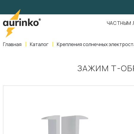
Aurinko
Россия
,
Свердловская область
,
620016
,
Екатеринбург
,
ул
info@aurinkos.com
ЧАСТНЫМ 
8-800-770-79-40
Главная
Каталог
Крепления солнечных электрост
ЗАЖИМ Т-ОБ