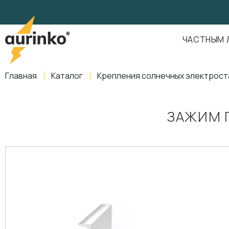
Aurinko
Россия
,
Свердловская область
,
620016
,
Екатеринбург
,
ул
info@aurinkos.com
ЧАСТНЫМ 
8-800-770-79-40
Главная
Каталог
Крепления солнечных электрост
ЗАЖИМ 