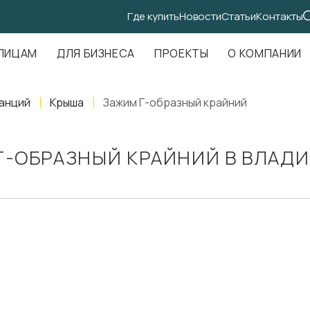
Где купить
Новости
Статьи
Контакты
.Амундсена, д. 107, оф. 707
ЛИЦАМ
ДЛЯ БИЗНЕСА
ПРОЕКТЫ
О КОМПАНИИ
анций
Крыша
Зажим Г-образный крайний
Г-ОБРАЗНЫЙ КРАЙНИЙ В ВЛАДИ