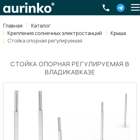
Aurinko
Россия
,
Свердловская область
,
620016
,
Екатеринбург
,
ул
info@aurinkos.com
Главная
Каталог
8-800-770-79-40
Крепления солнечных электростанций
Крыша
Стойка опорная регулируемая
СТОЙКА ОПОРНАЯ РЕГУЛИРУЕМАЯ В
ВЛАДИКАВКАЗЕ