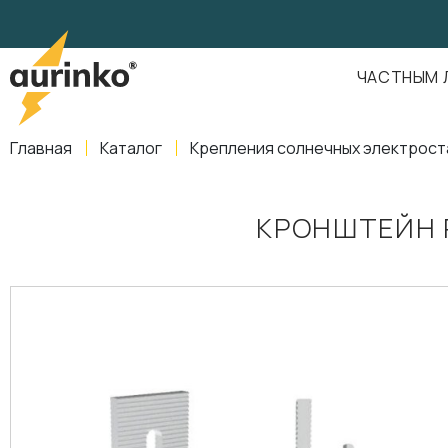
Aurinko
Россия
,
Свердловская область
,
620016
,
Екатеринбург
,
ул
info@aurinkos.com
ЧАСТНЫМ 
8-800-770-79-40
Главная
Каталог
Крепления солнечных электрост
КРОНШТЕЙН 