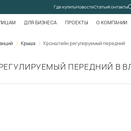
Где купить
Новости
Статьи
Контакты
.Амундсена, д. 107, оф. 707
ЛИЦАМ
ДЛЯ БИЗНЕСА
ПРОЕКТЫ
О КОМПАНИИ
анций
Крыша
Кронштейн регулируемый передний
РЕГУЛИРУЕМЫЙ ПЕРЕДНИЙ В В