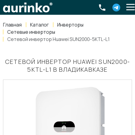
Aurinko
Россия
,
Свердловская область
,
620016
,
Екатеринбург
,
ул
info@aurinkos.com
Главная
Каталог
Инверторы
8-800-770-79-40
Сетевые инверторы
Сетевой инвертор Huawei SUN2000-5KTL-L1
СЕТЕВОЙ ИНВЕРТОР HUAWEI SUN2000-
5KTL-L1 В ВЛАДИКАВКАЗЕ