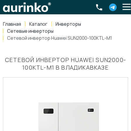
Aurinko
Россия
,
Свердловская область
,
620016
,
Екатеринбург
,
ул
info@aurinkos.com
Главная
Каталог
Инверторы
8-800-770-79-40
Сетевые инверторы
Сетевой инвертор Huawei SUN2000-100KTL-M1
СЕТЕВОЙ ИНВЕРТОР HUAWEI SUN2000-
100KTL-M1 В ВЛАДИКАВКАЗЕ