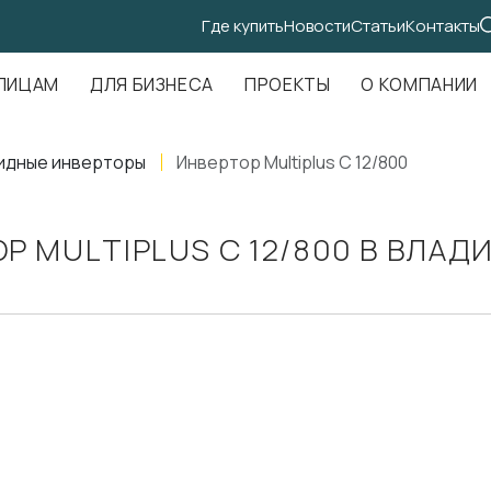
Где купить
Новости
Статьи
Контакты
.Амундсена, д. 107, оф. 707
ЛИЦАМ
ДЛЯ БИЗНЕСА
ПРОЕКТЫ
О КОМПАНИИ
идные инверторы
Инвертор Multiplus C 12/800
Р MULTIPLUS C 12/800 В ВЛАД