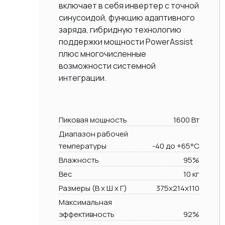
включает в себя инвертер с точной
синусоидой, функцию адаптивного
заряда, гибридную технологию
поддержки мощности PowerAssist
плюс многочисленные
возможности системной
интеграции.
Пиковая мощность
1600 Вт
Диапазон рабочей
температуры
-40 до +65°C
Влажность
95%
Вес
10 кг
Размеры (В х Ш х Г)
375x214x110
Максимальная
эффективность
92%