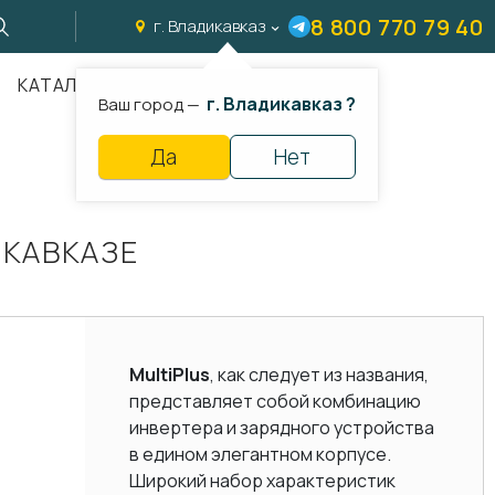
8 800 770 79 40
г. Владикавказ
КАТАЛОГ
г. Владикавказ ?
Ваш город —
Да
Нет
ИКАВКАЗЕ
MultiPlus
, как следует из названия,
представляет собой комбинацию
инвертера и зарядного устройства
в едином элегантном корпусе.
Широкий набор характеристик