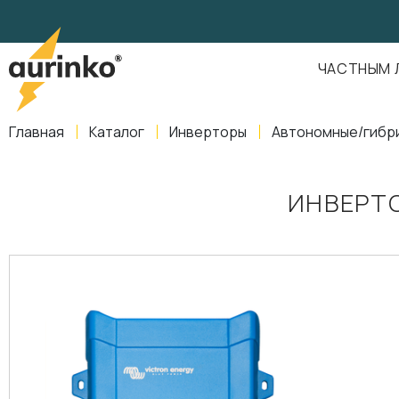
Aurinko
Россия
,
Свердловская область
,
620016
,
Екатеринбург
,
ул
info@aurinkos.com
ЧАСТНЫМ 
8-800-770-79-40
Главная
Каталог
Инверторы
Автономные/гибр
ИНВЕРТО