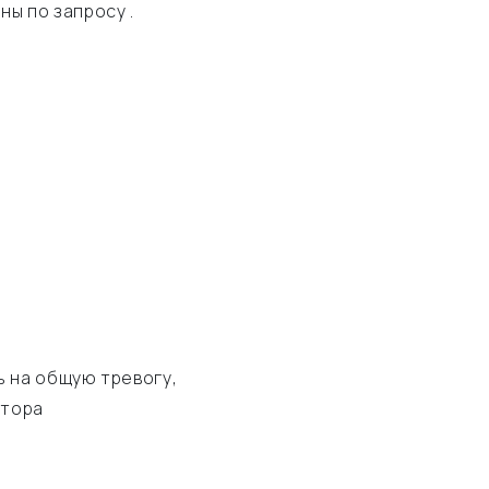
ны по запросу .
 на общую тревогу,
атора