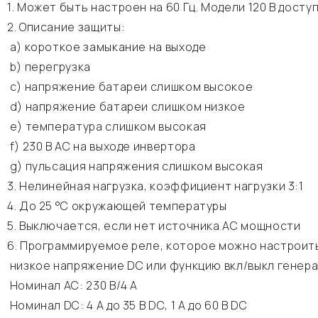
1. Может быть настроен на 60 Гц. Модели 120 В доступ
2. Описание защиты:
а) короткое замыкание на выходе
b) перегрузка
c) напряжение батареи слишком высокое
d) напряжение батареи слишком низкое
e) температура слишком высокая
f) 230 В АС на выходе инвертора
g) пульсация напряжения слишком высокая
3. Нелинейная нагрузка, коэффициент нагрузки 3:1
4. До 25 °C окружающей температуры
5. Выключается, если нет источника АС мощности
6. Программируемое реле, которое можно настроить
низкое напряжение DC или функцию вкл/выкл генер
Номинал АС: 230 В/4 A
Номинал DC: 4 A до 35 В DC, 1 A до 60 В DC