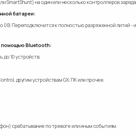
ли SmartShunt) на один или несколько контроллеров заряда 
нной батареи:
до 0 В. Переподключится к полностью разряженной литий -
 помощью Bluetooth:
 до 10 устройств.
ntrol, другим устройствам GX, ПК или прочее.
он) срабатывание по тревоге или иным событиям.