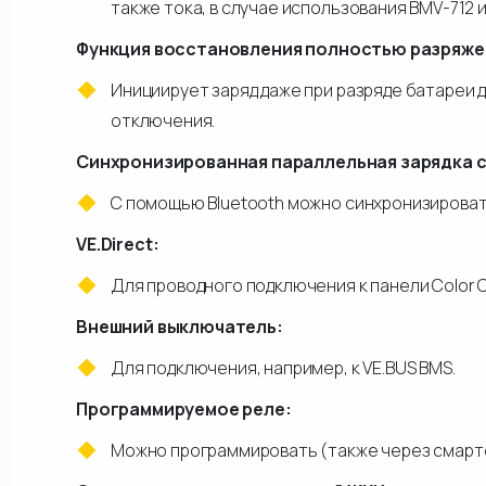
также тока, в случае использования BMV-712 и
Функция восстановления полностью разряже
Инициирует заряд даже при разряде батареи 
отключения.
Синхронизированная параллельная зарядка с
С помощью Bluetooth можно синхронизировать
VE.Direct:
Для проводного подключения к панели Color Co
Внешний выключатель:
Для подключения, например, к VE.BUS BMS.
Программируемое реле:
Можно программировать (также через смартф