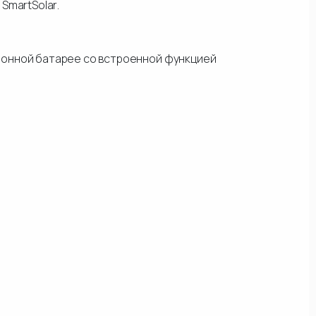
SmartSolar.
 ионной батарее со встроенной функцией