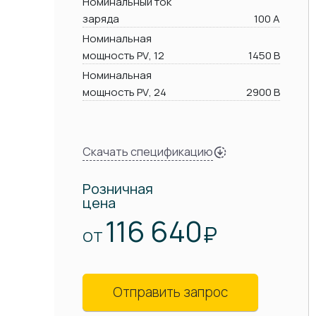
Номинальный ток
заряда
100 А
Номинальная
мощность PV, 12
1450 В
Номинальная
мощность PV, 24
2900 В
Скачать спецификацию
Розничная
цена
116 640
₽
ОТ
Отправить запрос