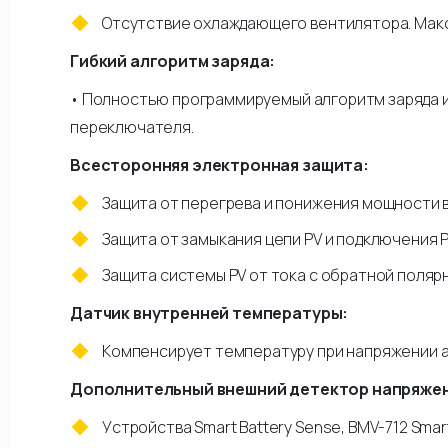
Отсутствие охлаждающего вентилятора. Мак
Гибкий алгоритм заряда:
• Полностью программируемый алгоритм заряда 
переключателя.
Всесторонняя электронная защита:
Защита от перегрева и понижения мощности в
Защита от замыкания цепи PV и подключения 
Защита системы PV от тока с обратной поляр
Датчик внутренней температуры:
Компенсирует температуру при напряжении а
Дополнительный внешний детектор напряжени
Устройства Smart Battery Sense, BMV-712 Sma