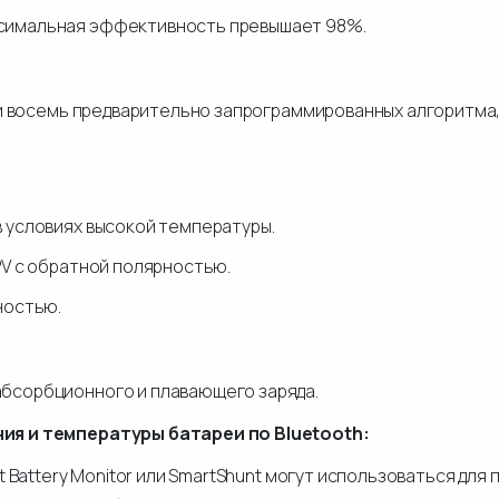
симальная эффективность превышает 98%.
и восемь предварительно запрограммированных алгоритма
 условиях высокой температуры.
PV с обратной полярностью.
ностью.
бсорбционного и плавающего заряда.
я и температуры батареи по Bluetooth:
rt Battery Monitor или SmartShunt могут использоваться дл