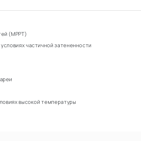
тей (MPPT)
 условиях частичной затененности
тареи
словиях высокой температуры