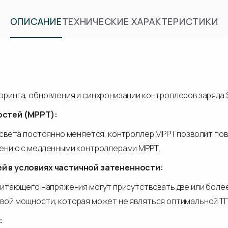
ОПИСАНИЕ
ТЕХНИЧЕСКИЕ ХАРАКТЕРИСТИКИ
ринга, обновления и синхронизации контроллеров заряда S
стей (MPPT):
 света постоянно меняется, контроллер МРРТ позволит пов
нению с медленными контроллерами МРРТ.
 в условиях частичной затененности:
 питающего напряжения могут присутствовать две или бол
вой мощности, которая может не являться оптимальной Т
: