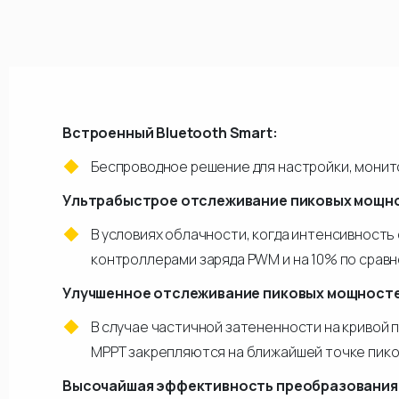
Встроенный Bluetooth Smart:
Беспроводное решение для настройки, монито
Ультрабыстрое отслеживание пиковых мощно
В условиях облачности, когда интенсивность
контроллерами заряда PWM и на 10% по срав
Улучшенное отслеживание пиковых мощностей
В случае частичной затененности на кривой
МРРТ закрепляются на ближайшей точке пико
Высочайшая эффективность преобразования