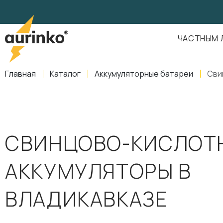
Aurinko
Россия
,
Свердловская область
,
620016
,
Екатеринбург
,
ул
info@aurinkos.com
ЧАСТНЫМ 
8-800-770-79-40
Главная
Каталог
Аккумуляторные батареи
Сви
СВИНЦОВО-КИСЛОТ
АККУМУЛЯТОРЫ В
ВЛАДИКАВКАЗЕ