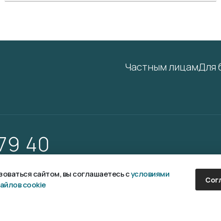
Частным лицам
Для 
 79 40
оваться сайтом, вы соглашаетесь с
условиями
Сог
айлов cookie
аботка и продвижение сайта —
Fanky.ru