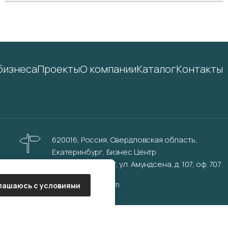
бизнеса
Проекты
О компании
Каталог
Контакты
620016, Россия, Свердловская область,
Екатеринбург, Бизнес Центр
"Инновационный", ул. Амундсена, д. 107, оф. 707
info@aurinkos.com
лашаюсь с условиями
Политика обработки персональных данных