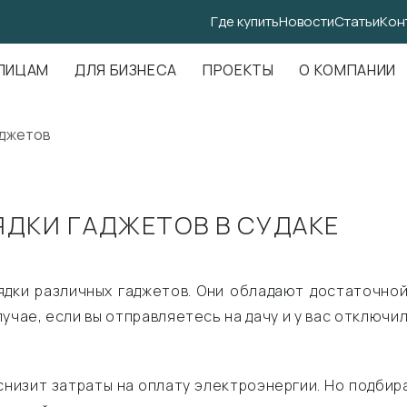
Где купить
Новости
Статьи
Кон
.Амундсена, д. 107, оф. 707
ЛИЦАМ
ДЛЯ БИЗНЕСА
ПРОЕКТЫ
О КОМПАНИИ
аджетов
ЯДКИ ГАДЖЕТОВ В СУДАКЕ
ядки различных гаджетов. Они обладают достаточной
лучае, если вы отправляетесь на дачу и у вас отключ
 снизит затраты на оплату электроэнергии. Но подби