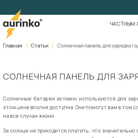
Aurinko
Россия
,
Свердловская область
,
620016
,
Екатеринбург
,
ул
info@aurinkos.com
ЧАСТНЫМ 
8-800-770-79-40
Главная
Статьи
Солнечная панель для зарядки г
СОЛНЕЧНАЯ ПАНЕЛЬ ДЛЯ ЗАР
Солнечные батареи активно используются для зар
этом цена вполне доступна. Они помогут вам в том с
на все случаи жизни.
За солнце не приходится платить, что значительно