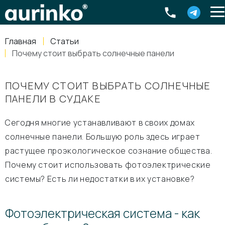
Aurinko
Россия
,
Свердловская область
,
620016
,
Екатеринбург
,
ул
info@aurinkos.com
Главная
Статьи
8-800-770-79-40
Почему стоит выбрать солнечные панели
ПОЧЕМУ СТОИТ ВЫБРАТЬ СОЛНЕЧНЫЕ
ПАНЕЛИ В СУДАКЕ
Сегодня многие устанавливают в своих домах
солнечные панели. Большую роль здесь играет
растущее проэкологическое сознание общества.
Почему стоит использовать фотоэлектрические
системы? Есть ли недостатки в их установке?
Фотоэлектрическая система - как