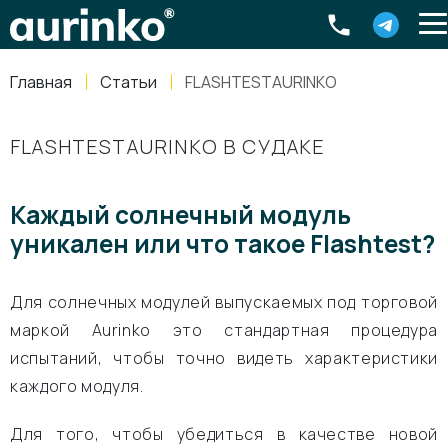
Aurinko
Россия
,
Свердловская область
,
620016
,
Екатеринбург
,
ул
info@aurinkos.com
Главная
Статьи
FLASHTESTAURINKO
8-800-770-79-40
FLASHTESTAURINKO В СУДАКЕ
Каждый солнечный модуль
уникален или что такое
Flashtest
?
Для солнечных модулей выпускаемых под торговой
маркой Aurinko это стандартная процедура
испытаний, чтобы точно видеть характеристики
каждого модуля.
Для того, чтобы убедиться в качестве новой