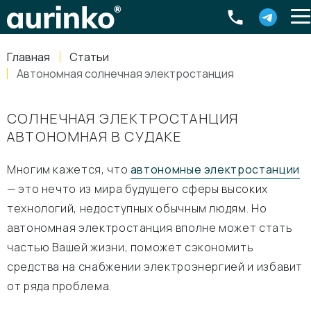
Aurinko
Россия
,
Свердловская область
,
620016
,
Екатеринбург
,
ул
info@aurinkos.com
Главная
Статьи
8-800-770-79-40
Автономная солнечная электростанция
СОЛНЕЧНАЯ ЭЛЕКТРОСТАНЦИЯ
АВТОНОМНАЯ В СУДАКЕ
Многим кажется, что
автономные электростанции
— это нечто из мира будущего сферы высоких
технологий, недоступных обычным людям. Но
автономная электростанция вполне может стать
частью Вашей жизни, поможет сэкономить
средства на снабжении электроэнергией и избавит
от ряда проблема.