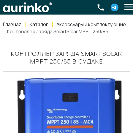
Aurinko
Россия
,
Свердловская область
,
620016
,
Екатеринбург
,
ул
info@aurinkos.com
Главная
Каталог
Аксессуары и комплектующие
8-800-770-79-40
Контроллер заряда SmartSolar MPPT 250/85
КОНТРОЛЛЕР ЗАРЯДА SMARTSOLAR
MPPT 250/85 В СУДАКЕ