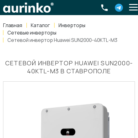
Aurinko
Россия
,
Свердловская область
,
620016
,
Екатеринбург
,
ул
info@aurinkos.com
Главная
Каталог
Инверторы
8-800-770-79-40
Сетевые инверторы
Сетевой инвертор Huawei SUN2000-40KTL-M3
СЕТЕВОЙ ИНВЕРТОР HUAWEI SUN2000-
40KTL-M3 В СТАВРОПОЛЕ