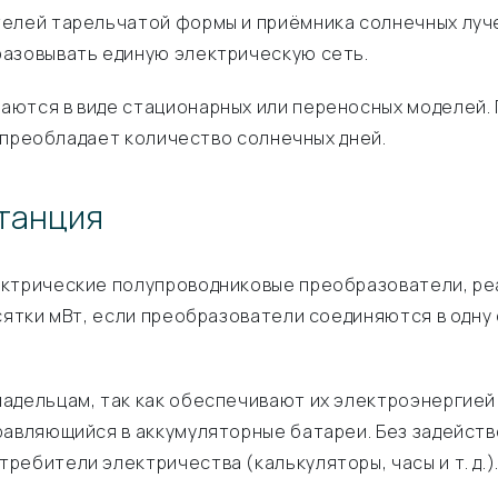
елей тарельчатой формы и приёмника солнечных луче
разовывать единую электрическую сеть.
ются в виде стационарных или переносных моделей. 
х преобладает количество солнечных дней.
танция
ектрические полупроводниковые преобразователи, ре
сятки мВт, если преобразователи соединяются в одну
адельцам, так как обеспечивают их электроэнергией
равляющийся в аккумуляторные батареи. Без задейств
ебители электричества (калькуляторы, часы и т. д.)