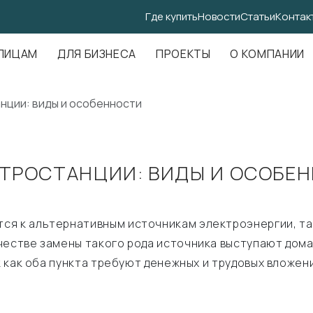
Где купить
Новости
Статьи
Контак
.Амундсена, д. 107, оф. 707
ЛИЦАМ
ДЛЯ БИЗНЕСА
ПРОЕКТЫ
О КОМПАНИИ
нции: виды и особенности
ТРОСТАНЦИИ: ВИДЫ И ОСОБЕН
я к альтернативным источникам электроэнергии, так 
честве замены такого рода источника выступают дом
ак как оба пункта требуют денежных и трудовых вложе