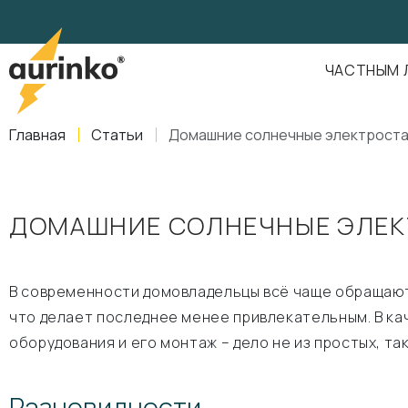
Aurinko
Россия
,
Свердловская область
,
620016
,
Екатеринбург
,
ул
info@aurinkos.com
ЧАСТНЫМ 
8-800-770-79-40
Главная
Статьи
Домашние солнечные электроста
ДОМАШНИЕ СОЛНЕЧНЫЕ ЭЛЕК
В современности домовладельцы всё чаще обращаютс
что делает последнее менее привлекательным. В ка
оборудования и его монтаж – дело не из простых, т
Разновидности