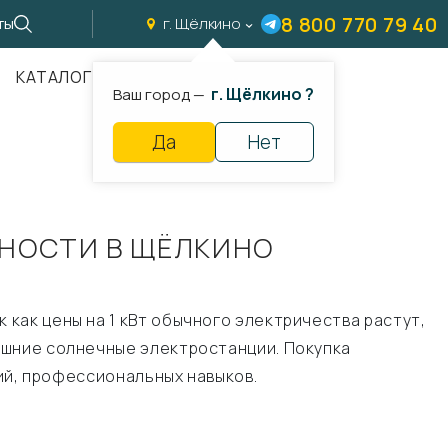
8 800 770 79 40
ты
г. Щёлкино
КАТАЛОГ
г. Щёлкино ?
Ваш город —
Да
Нет
НОСТИ В ЩЁЛКИНО
как цены на 1 кВт обычного электричества растут,
ашние солнечные электростанции. Покупка
ний, профессиональных навыков.