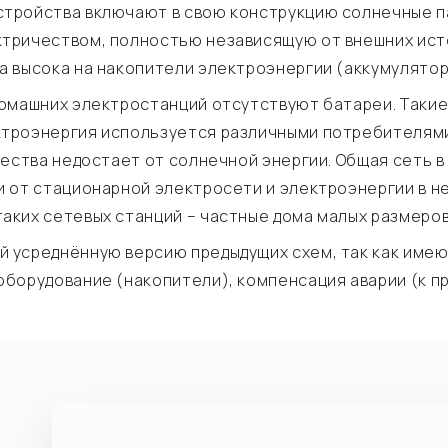
устройства включают в свою конструкцию солнечные п
тричеством, полностью независящую от внешних ист
а высока на накопители электроэнергии (аккумулятор
 домашних электростанций отсутствуют батареи. Таки
троэнергия используется различными потребителями
чества недостает от солнечной энергии. Общая сеть в
и от стационарной электросети и электроэнергии в н
аких сетевых станций – частные дома малых размеров
й усреднённую версию предыдущих схем, так как име
борудование (накопители), компенсация аварии (к пр