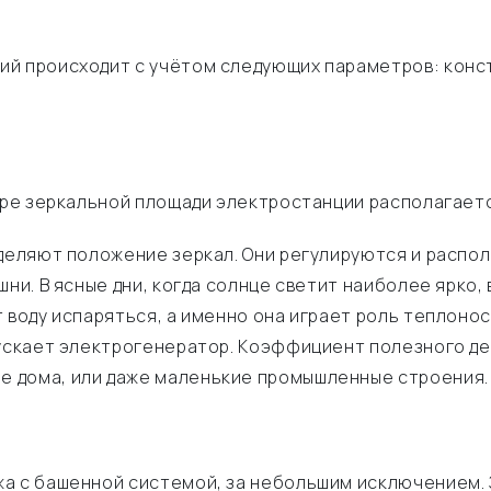
й происходит с учётом следующих параметров: конст
нтре зеркальной площади электростанции располагает
деляют положение зеркал. Они регулируются и распол
ни. В ясные дни, когда солнце светит наиболее ярко,
 воду испаряться, а именно она играет роль теплоно
пускает электрогенератор. Коэффициент полезного де
 дома, или даже маленькие промышленные строения.
жа с башенной системой, за небольшим исключением.