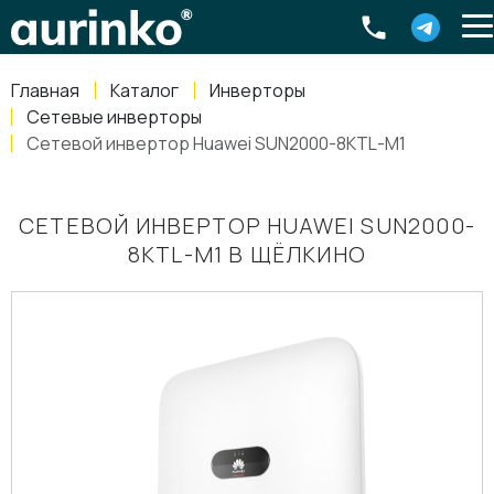
Aurinko
Россия
,
Свердловская область
,
620016
,
Екатеринбург
,
ул
info@aurinkos.com
Главная
Каталог
Инверторы
8-800-770-79-40
Сетевые инверторы
Сетевой инвертор Huawei SUN2000-8KTL-M1
СЕТЕВОЙ ИНВЕРТОР HUAWEI SUN2000-
8KTL-M1 В ЩЁЛКИНО