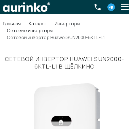
Aurinko
Россия
,
Свердловская область
,
620016
,
Екатеринбург
,
ул
info@aurinkos.com
Главная
Каталог
Инверторы
8-800-770-79-40
Сетевые инверторы
Сетевой инвертор Huawei SUN2000-6KTL-L1
СЕТЕВОЙ ИНВЕРТОР HUAWEI SUN2000-
6KTL-L1 В ЩЁЛКИНО