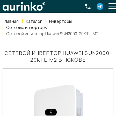
Aurinko
Россия
,
Свердловская область
,
620016
,
Екатеринбург
,
ул
info@aurinkos.com
Главная
Каталог
Инверторы
8-800-770-79-40
Сетевые инверторы
Сетевой инвертор Huawei SUN2000-20KTL-M2
СЕТЕВОЙ ИНВЕРТОР HUAWEI SUN2000-
20KTL-M2 В ПСКОВЕ