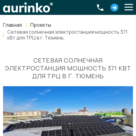
Aurinko
Россия
,
Свердловская область
,
620016
,
Екатеринбург
,
ул
info@aurinkos.com
Главная
Проекты
8-800-770-79-40
Сетевая солнечная электростанция мощность 371
кВт для ТРЦ в г. Тюмень
СЕТЕВАЯ СОЛНЕЧНАЯ
ЭЛЕКТРОСТАНЦИЯ МОЩНОСТЬ 371 КВТ
ДЛЯ ТРЦ В Г. ТЮМЕНЬ