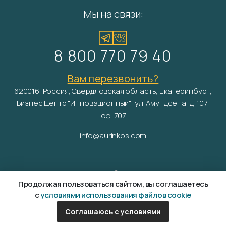
Мы на связи:
8 800 770 79 40
Вам перезвонить?
620016, Россия, Свердловская область, Екатеринбург,
Бизнес Центр "Инновационный", ул. Амундсена, д. 107,
оф. 707
info@aurinkos.com
Aurinko ©
2026
Продолжая пользоваться сайтом, вы соглашаетесь
Разработка и продвижение сайта —
Fanky.ru
Политика обработки персональных данных
с
условиями использования файлов cookie
Согласие на обработку персональных данных
Соглашаюсь с условиями
Условия обработки файлов cookies