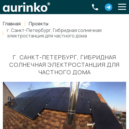
Aurinko
Россия
,
Свердловская область
,
620016
,
Екатеринбург
,
ул
info@aurinkos.com
Главная
Проекты
8-800-770-79-40
г. Санкт-Петербург, Гибридная солнечная
электростанция для частного дома
Г. САНКТ-ПЕТЕРБУРГ, ГИБРИДНАЯ
СОЛНЕЧНАЯ ЭЛЕКТРОСТАНЦИЯ ДЛЯ
ЧАСТНОГО ДОМА